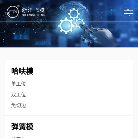
哈呋模
单工位
双工位
免切边
弹簧模