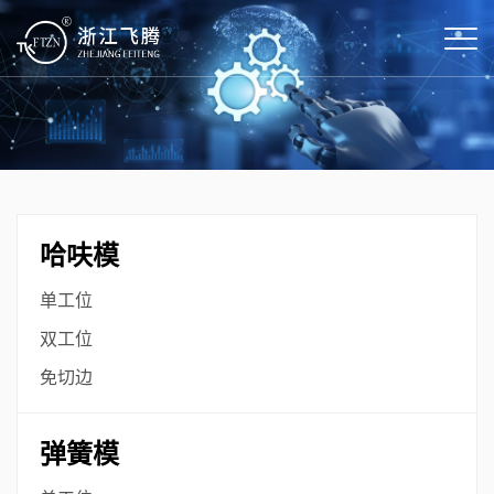
哈呋模
单工位
双工位
免切边
弹簧模