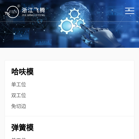
哈呋模
单工位
双工位
免切边
弹簧模