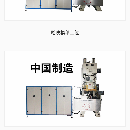
哈呋模单工位