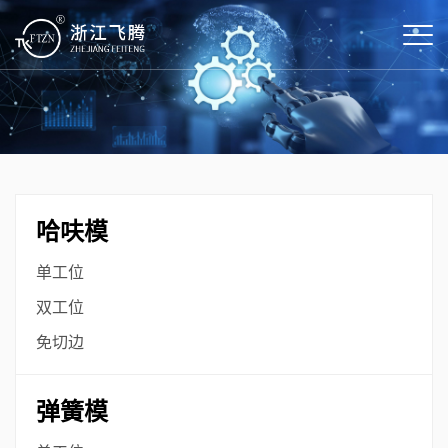
哈呋模
单工位
双工位
免切边
弹簧模