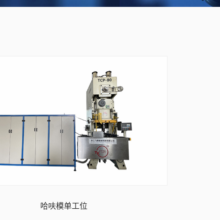
哈呋模单工位