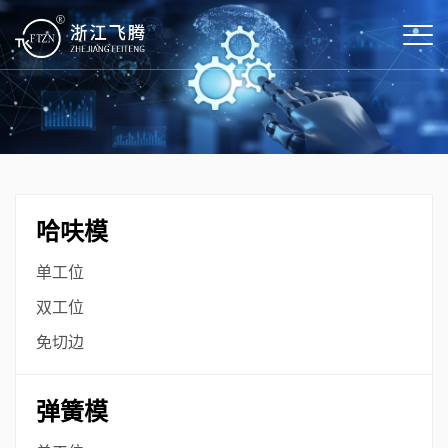
哈呋模
单工位
双工位
免切边
弹簧模