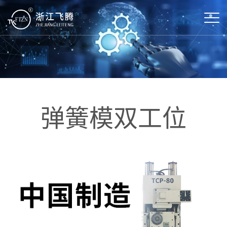
弹簧模双工位