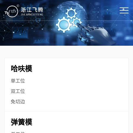
哈呋模
单工位
双工位
免切边
弹簧模