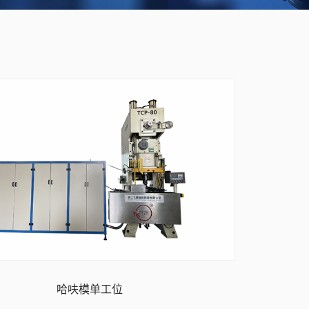
哈呋模单工位